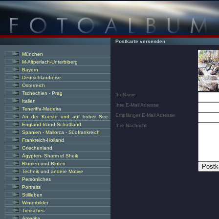
Postkarte versenden
München
M-Altperlach-Unterbiberg
Bayern
Deutschlandreise
Österreich
Tschechien - Prag
Ihr Name
Italien
Ihre E-Mail Adresse
Teneriffa-Madeira
Empfänger E-Mail Adresse
An_der_Kueste_und_auf_hoher_See
England-Irland-Schottland
Ihre Nachricht
Spanien - Mallorca - Südfrankreich
Frankreich-Holland
Griechenland
Ägypten- Sharm el Sheik
Blumen und Blüten
Technik und andere Motive
Persönliches
Portraits
Stillleben
Winterbilder
Tierisches
Amerika