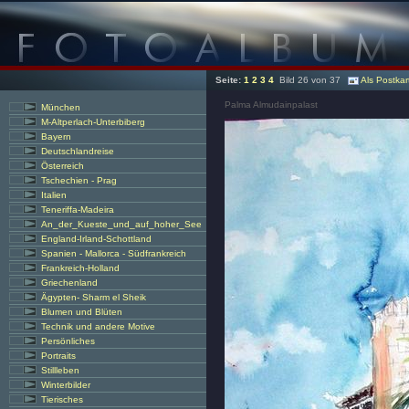
Seite:
1
2
3
4
Bild 26 von 37
Als Postka
Palma Almudainpalast
München
M-Altperlach-Unterbiberg
Bayern
Deutschlandreise
Österreich
Tschechien - Prag
Italien
Teneriffa-Madeira
An_der_Kueste_und_auf_hoher_See
England-Irland-Schottland
Spanien - Mallorca - Südfrankreich
Frankreich-Holland
Griechenland
Ägypten- Sharm el Sheik
Blumen und Blüten
Technik und andere Motive
Persönliches
Portraits
Stillleben
Winterbilder
Tierisches