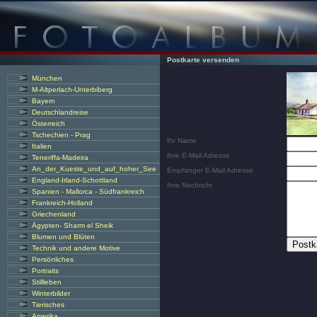
Postkarte versenden
München
M-Altperlach-Unterbiberg
Bayern
Deutschlandreise
Österreich
Tschechien - Prag
Ihr Name
Italien
Ihre E-Mail Adresse
Teneriffa-Madeira
An_der_Kueste_und_auf_hoher_See
Empfänger E-Mail Adresse
England-Irland-Schottland
Ihre Nachricht
Spanien - Mallorca - Südfrankreich
Frankreich-Holland
Griechenland
Ägypten- Sharm el Sheik
Blumen und Blüten
Technik und andere Motive
Persönliches
Portraits
Stillleben
Winterbilder
Tierisches
Amerika