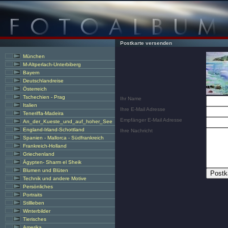
Postkarte versenden
München
M-Altperlach-Unterbiberg
Bayern
Deutschlandreise
Österreich
Tschechien - Prag
Ihr Name
Italien
Ihre E-Mail Adresse
Teneriffa-Madeira
Empfänger E-Mail Adresse
An_der_Kueste_und_auf_hoher_See
England-Irland-Schottland
Ihre Nachricht
Spanien - Mallorca - Südfrankreich
Frankreich-Holland
Griechenland
Ägypten- Sharm el Sheik
Blumen und Blüten
Technik und andere Motive
Persönliches
Portraits
Stillleben
Winterbilder
Tierisches
Amerika