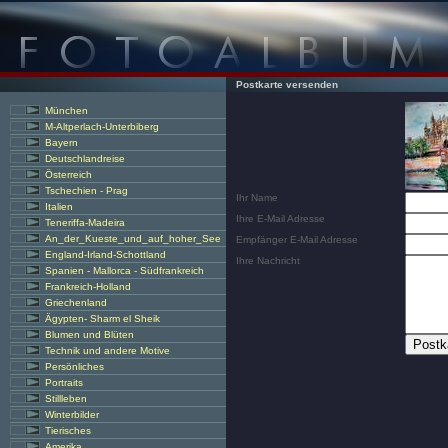
Postkarte versenden
München
M-Altperlach-Unterbiberg
Bayern
Deutschlandreise
Österreich
Tschechien - Prag
Ihr Name
Italien
Ihre E-Mail Adresse
Teneriffa-Madeira
An_der_Kueste_und_auf_hoher_See
Empfänger E-Mail Adresse
England-Irland-Schottland
Ihre Nachricht
Spanien - Mallorca - Südfrankreich
Frankreich-Holland
Griechenland
Ägypten- Sharm el Sheik
Blumen und Blüten
Technik und andere Motive
Persönliches
Portraits
Stillleben
Winterbilder
Tierisches
Amerika