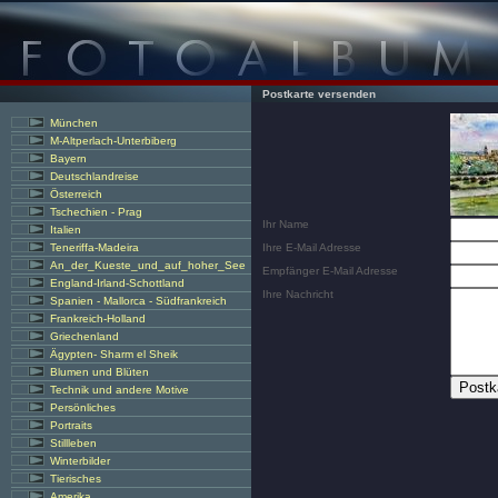
Postkarte versenden
München
M-Altperlach-Unterbiberg
Bayern
Deutschlandreise
Österreich
Tschechien - Prag
Ihr Name
Italien
Teneriffa-Madeira
Ihre E-Mail Adresse
An_der_Kueste_und_auf_hoher_See
Empfänger E-Mail Adresse
England-Irland-Schottland
Ihre Nachricht
Spanien - Mallorca - Südfrankreich
Frankreich-Holland
Griechenland
Ägypten- Sharm el Sheik
Blumen und Blüten
Technik und andere Motive
Persönliches
Portraits
Stillleben
Winterbilder
Tierisches
Amerika